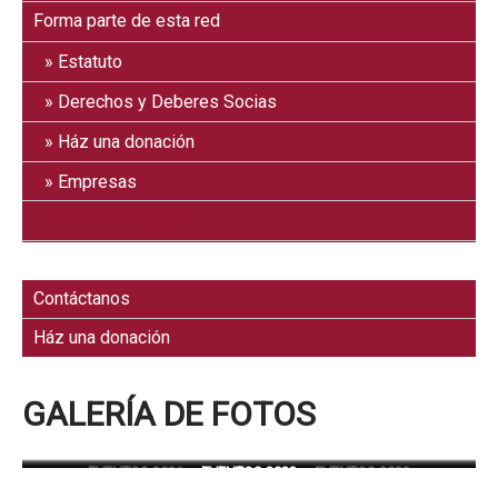
Forma parte de esta red
Estatuto
Derechos y Deberes Socias
Ház una donación
Empresas
Eventos y Proyectos
Galería de fotos
Contáctanos
Ház una donación
GALERÍA DE FOTOS
EVENTOS 2019
EVENTOS 2021
EVENTOS 2023
EVENTOS 2020
EVENTOS 2022